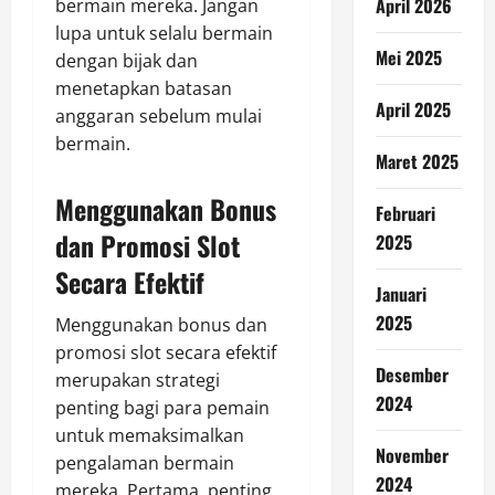
April 2026
bermain mereka. Jangan
lupa untuk selalu bermain
Mei 2025
dengan bijak dan
menetapkan batasan
April 2025
anggaran sebelum mulai
bermain.
Maret 2025
Menggunakan Bonus
Februari
dan Promosi Slot
2025
Secara Efektif
Januari
2025
Menggunakan bonus dan
promosi slot secara efektif
Desember
merupakan strategi
2024
penting bagi para pemain
untuk memaksimalkan
November
pengalaman bermain
2024
mereka. Pertama, penting