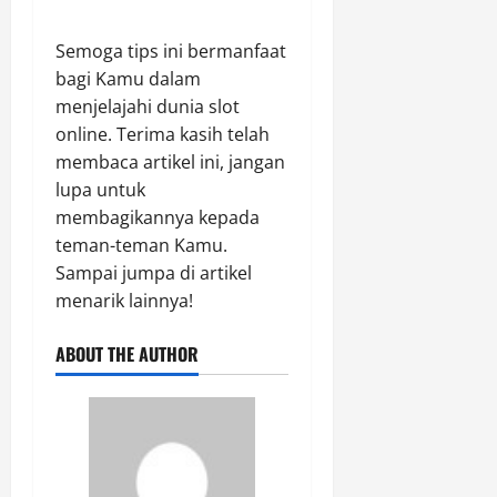
Semoga tips ini bermanfaat
bagi Kamu dalam
menjelajahi dunia slot
online. Terima kasih telah
membaca artikel ini, jangan
lupa untuk
membagikannya kepada
teman-teman Kamu.
Sampai jumpa di artikel
menarik lainnya!
ABOUT THE AUTHOR