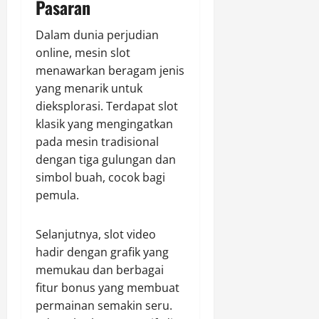
Pasaran
Dalam dunia perjudian
online, mesin slot
menawarkan beragam jenis
yang menarik untuk
dieksplorasi. Terdapat slot
klasik yang mengingatkan
pada mesin tradisional
dengan tiga gulungan dan
simbol buah, cocok bagi
pemula.
Selanjutnya, slot video
hadir dengan grafik yang
memukau dan berbagai
fitur bonus yang membuat
permainan semakin seru.