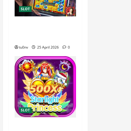
SLOT
Situs Slot88 Terupdate
dengan Layanan Cepat dan
Proses Praktis
tu0nv
25 April 2026
0
SLOT
Win88 Online dengan Sistem