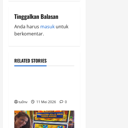
a
Tinggalkan Balasan
v
Anda harus
masuk
untuk
i
berkomentar.
g
a
RELATED STORIES
t
SLOT
i
Latest Sbobet88 2026 with
Stable and Professional
o
Systems
n
tu0nv
11 Mei 2026
0