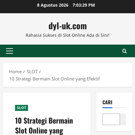
Skip
8 Agustus 2026
7:03:30 PM
to
content
dyl-uk.com
Rahasia Sukses di Slot Online Ada di Sini!
Primary
Menu
Home
SLOT
10 Strategi Bermain Slot Online yang Efektif
CARI
SLOT
10 Strategi Bermain
Cari
Slot Online yang