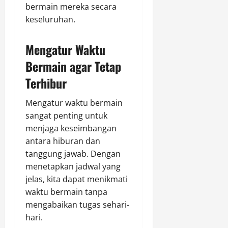
bermain mereka secara
keseluruhan.
Mengatur Waktu
Bermain agar Tetap
Terhibur
Mengatur waktu bermain
sangat penting untuk
menjaga keseimbangan
antara hiburan dan
tanggung jawab. Dengan
menetapkan jadwal yang
jelas, kita dapat menikmati
waktu bermain tanpa
mengabaikan tugas sehari-
hari.