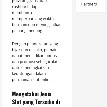
putaran gratis atau
Partners
cashback, dapat
membantu
memperpanjang waktu
bermain dan meningkatkan
peluang menang.
Dengan pendekatan yang
bijak dan disiplin, pemain
dapat menjadikan bonus
dan promosi sebagai alat
untuk meningkatkan
keuntungan dalam
permainan slot online.
Mengetahui Jenis
Slot yang Tersedia di