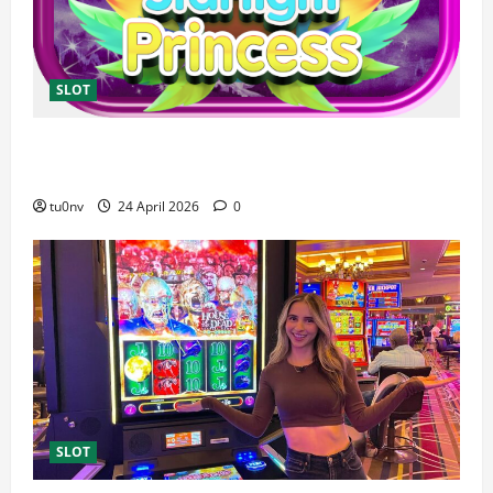
SLOT
Win88 Online dengan Sistem Modern dan Navigasi
Mudah
tu0nv
24 April 2026
0
SLOT