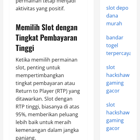
permainan tetap menjadi
slot depo
aktivitas yang positif.
dana
murah
Memilih Slot dengan
Tingkat Pembayaran
bandar
Tinggi
togel
terpercaya
Ketika memilih permainan
slot
slot, penting untuk
hackshaw
mempertimbangkan
gaming
tingkat pembayaran atau
gacor
Return to Player (RTP) yang
ditawarkan. Slot dengan
slot
RTP tinggi, biasanya di atas
hackshaw
95%, memberikan peluang
gaming
lebih baik untuk meraih
gacor
kemenangan dalam jangka
panjang.