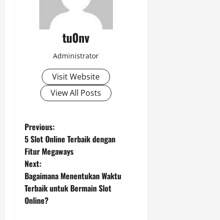
tu0nv
Administrator
Visit Website
View All Posts
P
Previous:
5 Slot Online Terbaik dengan
o
Fitur Megaways
Next:
s
Bagaimana Menentukan Waktu
t
Terbaik untuk Bermain Slot
Online?
n