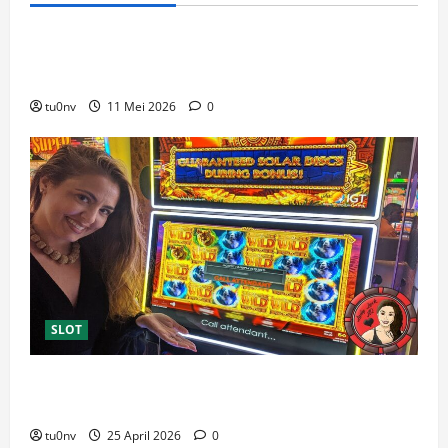
SLOT
Latest Sbobet88 2026 with Stable and Professional
Systems
tu0nv
11 Mei 2026
0
SLOT
Situs Slot88 Terupdate dengan Layanan Cepat dan
Proses Praktis
tu0nv
25 April 2026
0