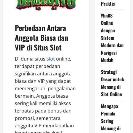
Praktis
Win88
Online
Perbedaan Antara
dengan
Anggota Biasa dan
Sistem
Modern dan
VIP di Situs Slot
Navigasi
Di dunia situs
slot
online,
Mudah
terdapat perbedaan
Strategi
signifikan antara anggota
Dasar untuk
biasa dan VIP yang dapat
Menang di
memengaruhi pengalaman
Slot Online
bermain. Anggota biasa
sering kali memiliki akses
Mengapa
terbatas pada bonus dan
Pemula
promosi, sementara
Sering
anggota VIP mendapatkan
Menang di