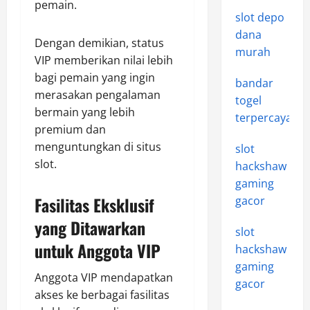
pemain.
slot depo
dana
Dengan demikian, status
murah
VIP memberikan nilai lebih
bagi pemain yang ingin
bandar
merasakan pengalaman
togel
bermain yang lebih
terpercaya
premium dan
menguntungkan di situs
slot
slot.
hackshaw
gaming
Fasilitas Eksklusif
gacor
yang Ditawarkan
slot
untuk Anggota VIP
hackshaw
gaming
Anggota VIP mendapatkan
gacor
akses ke berbagai fasilitas