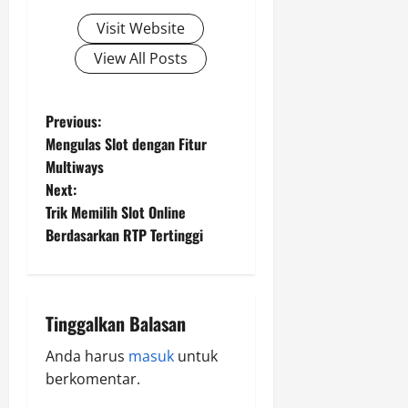
Visit Website
View All Posts
P
Previous:
Mengulas Slot dengan Fitur
o
Multiways
Next:
s
Trik Memilih Slot Online
t
Berdasarkan RTP Tertinggi
n
a
Tinggalkan Balasan
v
Anda harus
masuk
untuk
berkomentar.
i