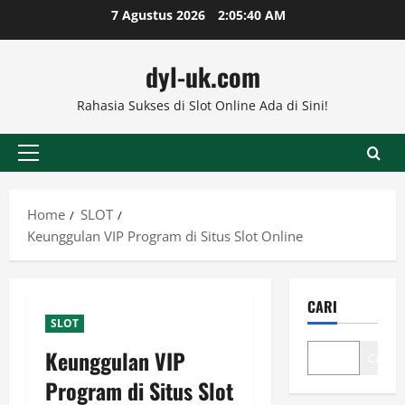
Skip
7 Agustus 2026
2:05:41 AM
to
content
dyl-uk.com
Rahasia Sukses di Slot Online Ada di Sini!
Primary
Menu
Home
SLOT
Keunggulan VIP Program di Situs Slot Online
CARI
SLOT
Keunggulan VIP
Cari
Program di Situs Slot