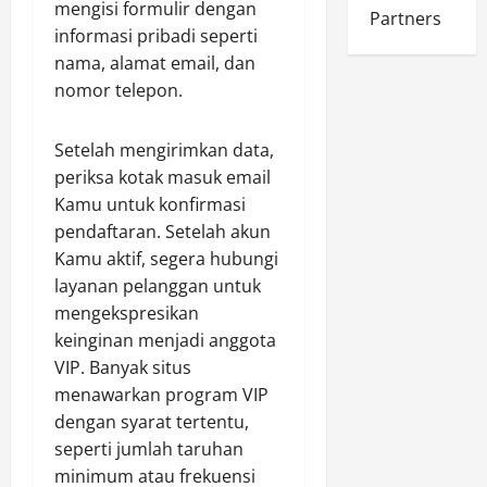
mengisi formulir dengan
Partners
informasi pribadi seperti
nama, alamat email, dan
nomor telepon.
Setelah mengirimkan data,
periksa kotak masuk email
Kamu untuk konfirmasi
pendaftaran. Setelah akun
Kamu aktif, segera hubungi
layanan pelanggan untuk
mengekspresikan
keinginan menjadi anggota
VIP. Banyak situs
menawarkan program VIP
dengan syarat tertentu,
seperti jumlah taruhan
minimum atau frekuensi