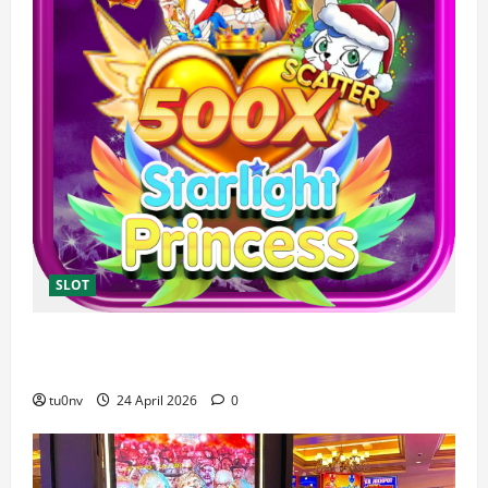
SLOT
Win88 Online dengan Sistem Modern dan Navigasi
Mudah
tu0nv
24 April 2026
0