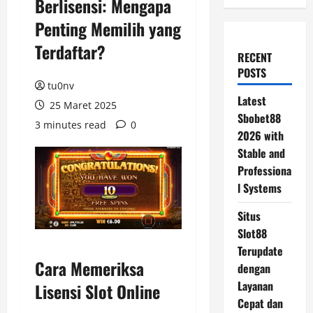
Berlisensi: Mengapa
Penting Memilih yang
Terdaftar?
RECENT
POSTS
tu0nv
Latest
25 Maret 2025
Sbobet88
3 minutes read
0
2026 with
Stable and
Professiona
l Systems
Situs
Slot88
Terupdate
Cara Memeriksa
dengan
Layanan
Lisensi Slot Online
Cepat dan