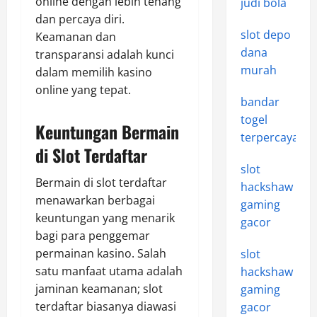
online dengan lebih tenang
judi bola
dan percaya diri.
slot depo
Keamanan dan
dana
transparansi adalah kunci
murah
dalam memilih kasino
online yang tepat.
bandar
togel
Keuntungan Bermain
terpercaya
di Slot Terdaftar
slot
Bermain di slot terdaftar
hackshaw
menawarkan berbagai
gaming
keuntungan yang menarik
gacor
bagi para penggemar
permainan kasino. Salah
slot
satu manfaat utama adalah
hackshaw
jaminan keamanan; slot
gaming
terdaftar biasanya diawasi
gacor