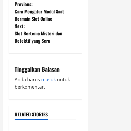
P
Previous:
Cara Mengatur Modal Saat
o
Bermain Slot Online
Next:
s
Slot Bertema Misteri dan
t
Detektif yang Seru
n
a
Tinggalkan Balasan
v
Anda harus
masuk
untuk
berkomentar.
i
g
a
RELATED STORIES
SLOT
t