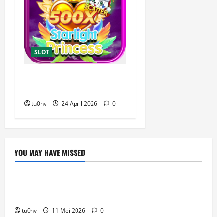
SLOT
Win88 Online dengan Sistem
Modern dan Navigasi Mudah
tu0nv
24 April 2026
0
YOU MAY HAVE MISSED
SLOT
Latest Sbobet88 2026 with Stable and Professional
Systems
tu0nv
11 Mei 2026
0