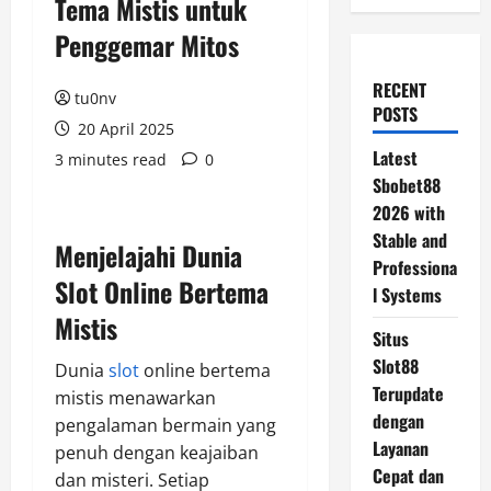
Tema Mistis untuk
Penggemar Mitos
RECENT
tu0nv
POSTS
20 April 2025
Latest
3 minutes read
0
Sbobet88
2026 with
Stable and
Menjelajahi Dunia
Professiona
Slot Online Bertema
l Systems
Mistis
Situs
Slot88
Dunia
slot
online bertema
Terupdate
mistis menawarkan
dengan
pengalaman bermain yang
Layanan
penuh dengan keajaiban
Cepat dan
dan misteri. Setiap