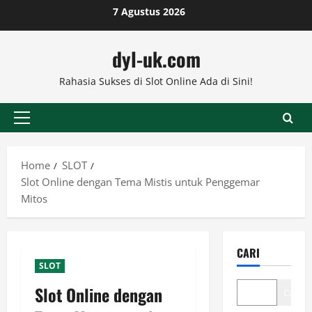
Skip
7 Agustus 2026
to
content
dyl-uk.com
Rahasia Sukses di Slot Online Ada di Sini!
Primary
Menu
Home
SLOT
Slot Online dengan Tema Mistis untuk Penggemar
Mitos
CARI
SLOT
Slot Online dengan
Cari