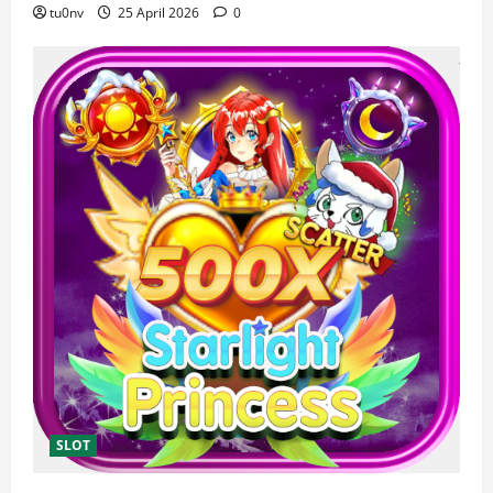
tu0nv
25 April 2026
0
SLOT