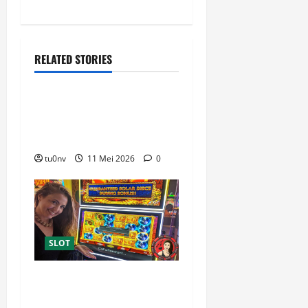
i
g
a
RELATED STORIES
SLOT
t
Latest Sbobet88 2026 with
i
Stable and Professional
Systems
o
tu0nv
11 Mei 2026
0
n
SLOT
Situs Slot88 Terupdate
dengan Layanan Cepat dan