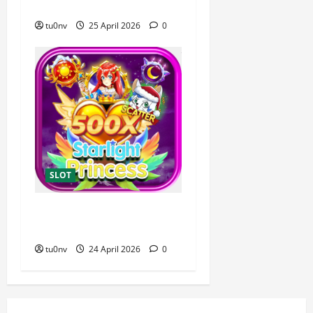
Proses Praktis
tu0nv
25 April 2026
0
SLOT
Win88 Online dengan Sistem
Modern dan Navigasi Mudah
tu0nv
24 April 2026
0