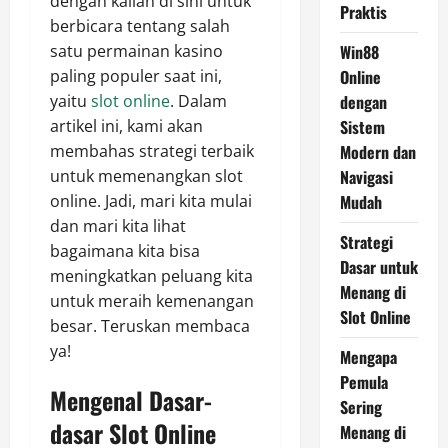
dengan kalian di sini untuk
Praktis
berbicara tentang salah
satu permainan kasino
Win88
paling populer saat ini,
Online
yaitu
slot online
. Dalam
dengan
artikel ini, kami akan
Sistem
membahas strategi terbaik
Modern dan
untuk memenangkan slot
Navigasi
online. Jadi, mari kita mulai
Mudah
dan mari kita lihat
Strategi
bagaimana kita bisa
Dasar untuk
meningkatkan peluang kita
Menang di
untuk meraih kemenangan
Slot Online
besar. Teruskan membaca
ya!
Mengapa
Pemula
Mengenal Dasar-
Sering
dasar Slot Online
Menang di