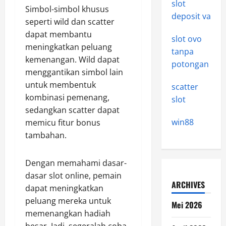
slot
Simbol-simbol khusus
deposit va
seperti wild dan scatter
dapat membantu
slot ovo
meningkatkan peluang
tanpa
kemenangan. Wild dapat
potongan
menggantikan simbol lain
untuk membentuk
scatter
kombinasi pemenang,
slot
sedangkan scatter dapat
win88
memicu fitur bonus
tambahan.
Dengan memahami dasar-
dasar slot online, pemain
ARCHIVES
dapat meningkatkan
peluang mereka untuk
Mei 2026
memenangkan hadiah
besar. Jadi, segeralah coba