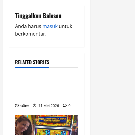
n
a
Tinggalkan Balasan
v
Anda harus
masuk
untuk
berkomentar.
i
g
a
RELATED STORIES
SLOT
t
Latest Sbobet88 2026 with
i
Stable and Professional
Systems
o
tu0nv
11 Mei 2026
0
n