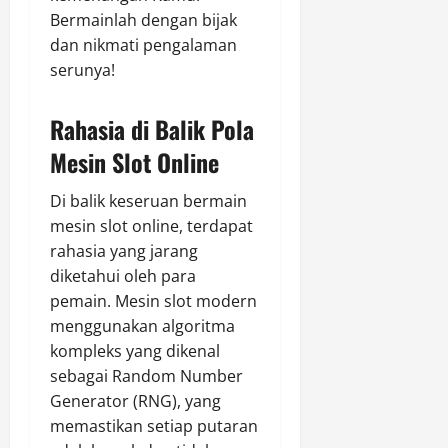
Bermainlah dengan bijak
dan nikmati pengalaman
serunya!
Rahasia di Balik Pola
Mesin Slot Online
Di balik keseruan bermain
mesin slot online, terdapat
rahasia yang jarang
diketahui oleh para
pemain. Mesin slot modern
menggunakan algoritma
kompleks yang dikenal
sebagai Random Number
Generator (RNG), yang
memastikan setiap putaran