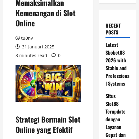
Memaksimalkan
Kemenangan di Slot
Online
RECENT
POSTS
tu0nv
Latest
31 Januari 2025
Sbobet88
3 minutes read
0
2026 with
Stable and
Professiona
l Systems
Situs
Slot88
Terupdate
Strategi Bermain Slot
dengan
Layanan
Online yang Efektif
Cepat dan