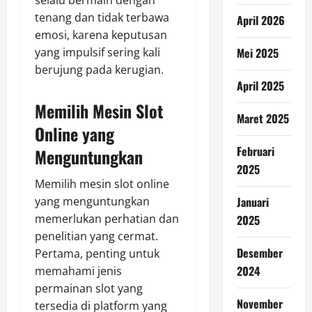
tenang dan tidak terbawa
April 2026
emosi, karena keputusan
yang impulsif sering kali
Mei 2025
berujung pada kerugian.
April 2025
Memilih Mesin Slot
Maret 2025
Online yang
Februari
Menguntungkan
2025
Memilih mesin slot online
yang menguntungkan
Januari
memerlukan perhatian dan
2025
penelitian yang cermat.
Desember
Pertama, penting untuk
2024
memahami jenis
permainan slot yang
November
tersedia di platform yang