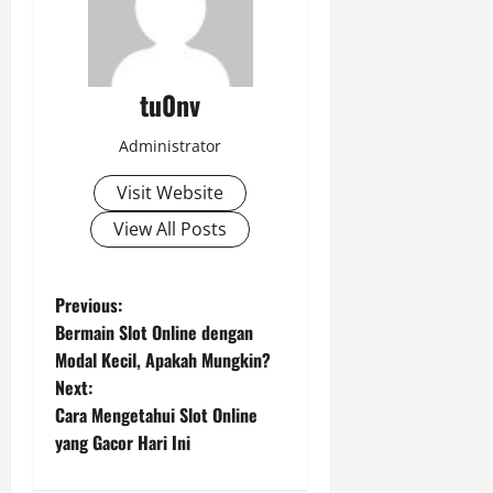
tu0nv
Administrator
Visit Website
View All Posts
P
Previous:
Bermain Slot Online dengan
o
Modal Kecil, Apakah Mungkin?
Next:
s
Cara Mengetahui Slot Online
t
yang Gacor Hari Ini