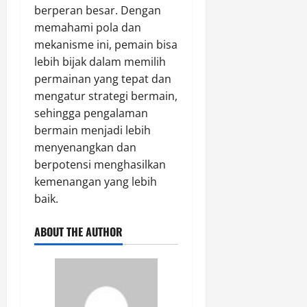
berperan besar. Dengan
memahami pola dan
mekanisme ini, pemain bisa
lebih bijak dalam memilih
permainan yang tepat dan
mengatur strategi bermain,
sehingga pengalaman
bermain menjadi lebih
menyenangkan dan
berpotensi menghasilkan
kemenangan yang lebih
baik.
ABOUT THE AUTHOR