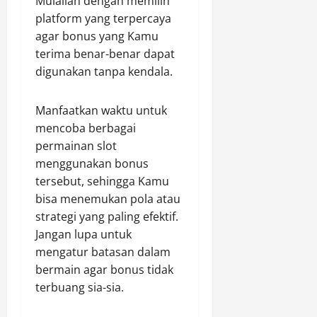
Mulailah dengan memilih
platform yang terpercaya
agar bonus yang Kamu
terima benar-benar dapat
digunakan tanpa kendala.
Manfaatkan waktu untuk
mencoba berbagai
permainan slot
menggunakan bonus
tersebut, sehingga Kamu
bisa menemukan pola atau
strategi yang paling efektif.
Jangan lupa untuk
mengatur batasan dalam
bermain agar bonus tidak
terbuang sia-sia.