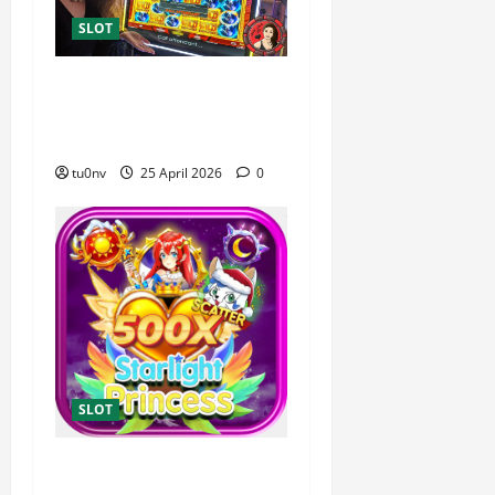
SLOT
Situs Slot88 Terupdate
dengan Layanan Cepat dan
Proses Praktis
tu0nv
25 April 2026
0
SLOT
Win88 Online dengan Sistem