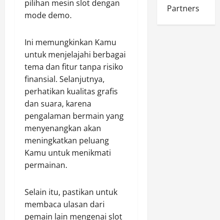
pilihan mesin slot dengan
Partners
mode demo.
Ini memungkinkan Kamu
untuk menjelajahi berbagai
tema dan fitur tanpa risiko
finansial. Selanjutnya,
perhatikan kualitas grafis
dan suara, karena
pengalaman bermain yang
menyenangkan akan
meningkatkan peluang
Kamu untuk menikmati
permainan.
Selain itu, pastikan untuk
membaca ulasan dari
pemain lain mengenai slot