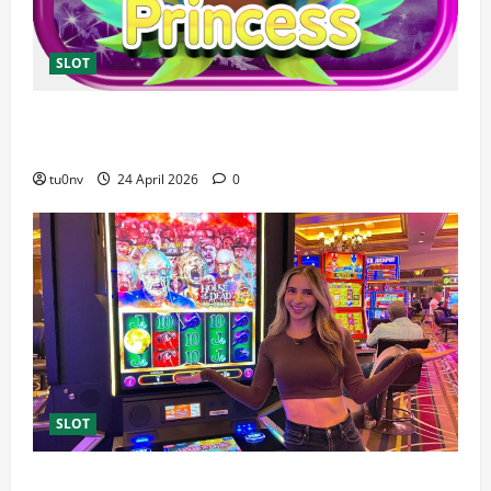
SLOT
Win88 Online dengan Sistem Modern dan Navigasi
Mudah
tu0nv
24 April 2026
0
SLOT
Strategi Dasar untuk Menang di Slot Online