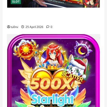
SLOT
Situs Slot88 Terupdate dengan Layanan Cepat dan
Proses Praktis
tu0nv
25 April 2026
0