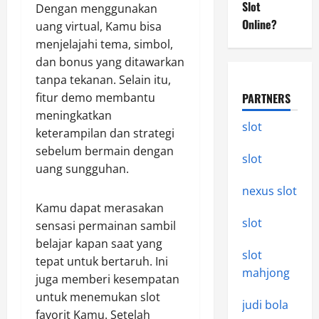
Slot
Dengan menggunakan
Online?
uang virtual, Kamu bisa
menjelajahi tema, simbol,
dan bonus yang ditawarkan
tanpa tekanan. Selain itu,
PARTNERS
fitur demo membantu
meningkatkan
slot
keterampilan dan strategi
sebelum bermain dengan
slot
uang sungguhan.
nexus slot
Kamu dapat merasakan
slot
sensasi permainan sambil
belajar kapan saat yang
slot
tepat untuk bertaruh. Ini
mahjong
juga memberi kesempatan
untuk menemukan slot
judi bola
favorit Kamu. Setelah