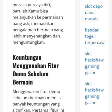
merasa percaya diri,
slot depo
barulah Kamu bisa
dana
melanjutkan ke permainan
murah
uang asli, memastikan
pengalaman bermain yang
bandar
lebih menyenangkan dan
togel
menguntungkan.
terpercaya
slot
Keuntungan
hackshaw
Menggunakan Fitur
gaming
Demo Sebelum
gacor
Bermain
slot
hackshaw
Menggunakan fitur demo
gaming
sebelum bermain memiliki
gacor
banyak keuntungan yang
signifikan. Pertama, fitur ini