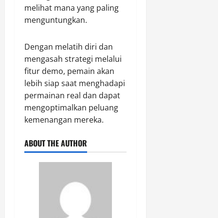
melihat mana yang paling
menguntungkan.
Dengan melatih diri dan
mengasah strategi melalui
fitur demo, pemain akan
lebih siap saat menghadapi
permainan real dan dapat
mengoptimalkan peluang
kemenangan mereka.
ABOUT THE AUTHOR