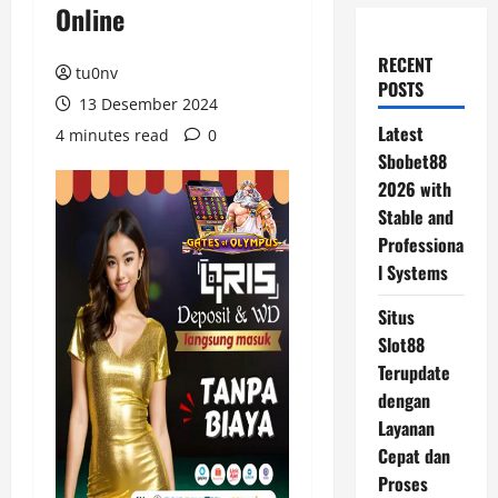
Online
RECENT
tu0nv
POSTS
13 Desember 2024
Latest
4 minutes read
0
Sbobet88
2026 with
Stable and
Professiona
l Systems
Situs
Slot88
Terupdate
dengan
Layanan
Cepat dan
Proses