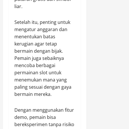
liar.
Setelah itu, penting untuk
mengatur anggaran dan
menentukan batas
kerugian agar tetap
bermain dengan bijak.
Pemain juga sebaiknya
mencoba berbagai
permainan slot untuk
menemukan mana yang
paling sesuai dengan gaya
bermain mereka.
Dengan menggunakan fitur
demo, pemain bisa
bereksperimen tanpa risiko