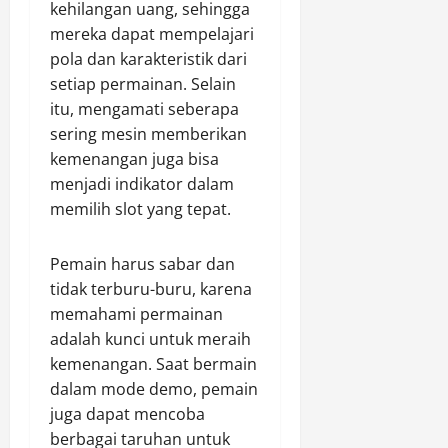
kehilangan uang, sehingga
mereka dapat mempelajari
pola dan karakteristik dari
setiap permainan. Selain
itu, mengamati seberapa
sering mesin memberikan
kemenangan juga bisa
menjadi indikator dalam
memilih slot yang tepat.
Pemain harus sabar dan
tidak terburu-buru, karena
memahami permainan
adalah kunci untuk meraih
kemenangan. Saat bermain
dalam mode demo, pemain
juga dapat mencoba
berbagai taruhan untuk