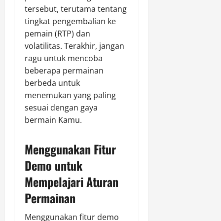
tersebut, terutama tentang
tingkat pengembalian ke
pemain (RTP) dan
volatilitas. Terakhir, jangan
ragu untuk mencoba
beberapa permainan
berbeda untuk
menemukan yang paling
sesuai dengan gaya
bermain Kamu.
Menggunakan Fitur
Demo untuk
Mempelajari Aturan
Permainan
Menggunakan fitur demo