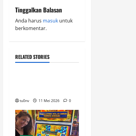
a
Tinggalkan Balasan
v
Anda harus
masuk
untuk
i
berkomentar.
g
a
RELATED STORIES
t
SLOT
i
Latest Sbobet88 2026 with
Stable and Professional
o
Systems
n
tu0nv
11 Mei 2026
0